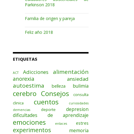
Parkinson 2018
Familia de origen y pareja
Feliz año 2018
ETIQUETAS
alimentación
Adicciones
ACT
anorexia
ansiedad
autoestima
bulimia
belleza
cerebro
Consejos
consulta
cuentos
clinica
curiosidades
depresion
deporte
demencias
dificultades de aprendizaje
emociones
estres
enlaces
experimentos
memoria