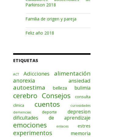
Parkinson 2018
Familia de origen y pareja
Feliz año 2018
ETIQUETAS
alimentación
Adicciones
ACT
anorexia
ansiedad
autoestima
bulimia
belleza
cerebro
Consejos
consulta
cuentos
clinica
curiosidades
depresion
deporte
demencias
dificultades de aprendizaje
emociones
estres
enlaces
experimentos
memoria