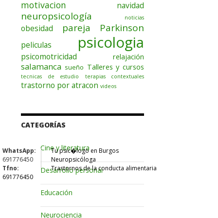
motivacion
navidad
neuropsicología
noticias
pareja
Parkinson
obesidad
psicologia
peliculas
psicomotricidad
relajación
salamanca
Talleres y cursos
sueño
tecnicas de estudio
terapias contextuales
trastorno por atracon
videos
CATEGORÍAS
Cine y literatura
WhatsApp:
Tu psic�logo en Burgos
691776450
Neuropsicóloga
Tfno:
Trastornos de la conducta alimentaria
Desarrollo personal
691776450
Educación
Neurociencia