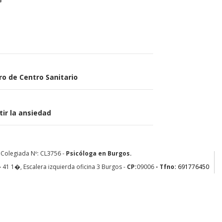
tro de Centro Sanitario
ir la ansiedad
 Colegiada Nº: CL3756 -
Psicóloga en Burgos.
41 1�, Escalera izquierda oficina 3
Burgos
-
CP:
09006
- Tfno:
691776450