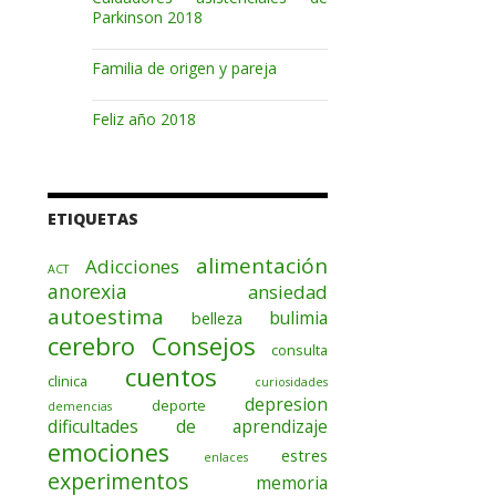
Parkinson 2018
Familia de origen y pareja
Feliz año 2018
ETIQUETAS
alimentación
Adicciones
ACT
anorexia
ansiedad
autoestima
bulimia
belleza
cerebro
Consejos
consulta
cuentos
clinica
curiosidades
depresion
deporte
demencias
dificultades de aprendizaje
emociones
estres
enlaces
experimentos
memoria