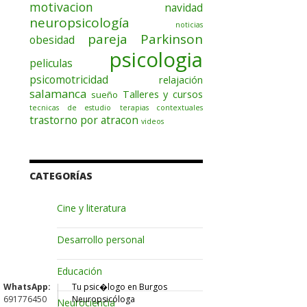
motivacion
navidad
neuropsicología
noticias
pareja
Parkinson
obesidad
psicologia
peliculas
psicomotricidad
relajación
salamanca
Talleres y cursos
sueño
tecnicas de estudio
terapias contextuales
trastorno por atracon
videos
CATEGORÍAS
Cine y literatura
Desarrollo personal
Educación
WhatsApp:
Tu psic�logo en Burgos
691776450
Neuropsicóloga
Neurociencia