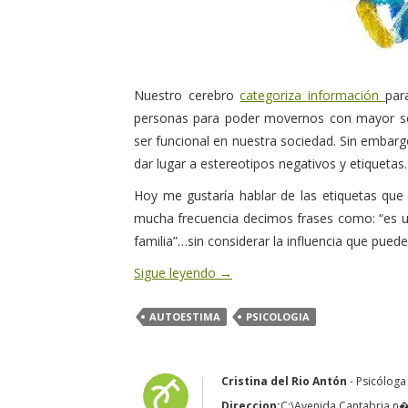
Nuestro cerebro
categoriza información
par
personas para poder movernos con mayor segur
ser funcional en nuestra sociedad. Sin embarg
dar lugar a estereotipos negativos y etiquetas.
Hoy me gustaría hablar de las etiquetas que 
mucha frecuencia decimos frases como: “es un 
familia”…sin considerar la influencia que pue
Sigue leyendo
→
AUTOESTIMA
PSICOLOGIA
Cristina del Rio Antón
- Psicóloga
Direccion:
C:\Avenida Cantabria n� 