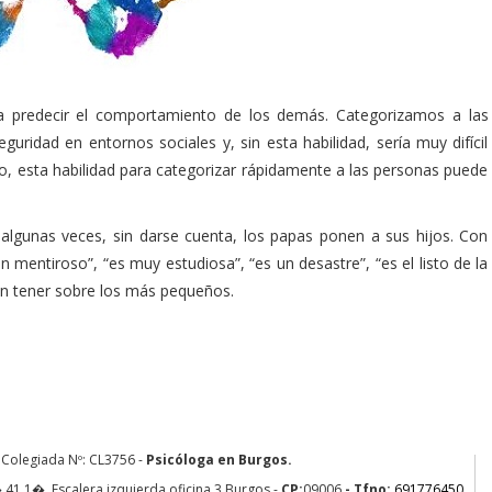
a predecir el comportamiento de los demás. Categorizamos a las
idad en entornos sociales y, sin esta habilidad, sería muy difícil
o, esta habilidad para categorizar rápidamente a las personas puede
algunas veces, sin darse cuenta, los papas ponen a sus hijos. Con
mentiroso”, “es muy estudiosa”, “es un desastre”, “es el listo de la
den tener sobre los más pequeños.
 Colegiada Nº: CL3756 -
Psicóloga en Burgos.
41 1�, Escalera izquierda oficina 3
Burgos
-
CP:
09006
- Tfno:
691776450