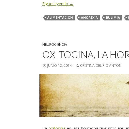
Sigue leyendo
→
ALIMENTACIÓN
ANOREXIA
BULIMIA
NEUROCIENCIA
OXITOCINA, LA H
JUNIO 12, 2014
CRISTINA DEL RIO ANTON
La
oxitocina
es una hormona que produce una 