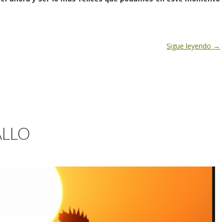
Sigue leyendo
→
ALLO