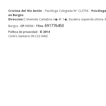
Cristina del Rio Antón
- Psicóloga Colegiada Nº: CL3756 -
Psicólog
en Burgos.
Direccion:
C:\Avenida Cantabria n� 41 1�, Escalera izquierda oficina 3
691776450
Burgos
-
CP:
09006
- Tfno:
Política de privacidad
-
© 2014
Centro Sanitario 09-C22-0402