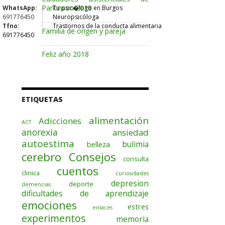
Parkinson 2018
WhatsApp:
Tu psic�logo en Burgos
691776450
Neuropsicóloga
Tfno:
Trastornos de la conducta alimentaria
Familia de origen y pareja
691776450
Feliz año 2018
ETIQUETAS
alimentación
Adicciones
ACT
anorexia
ansiedad
autoestima
bulimia
belleza
cerebro
Consejos
consulta
cuentos
clinica
curiosidades
depresion
deporte
demencias
dificultades de aprendizaje
emociones
estres
enlaces
experimentos
memoria