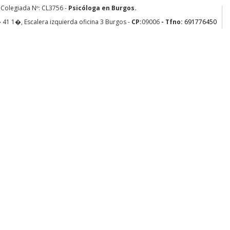
 Colegiada Nº: CL3756 -
Psicóloga en Burgos.
41 1�, Escalera izquierda oficina 3
Burgos
-
CP:
09006
- Tfno:
691776450