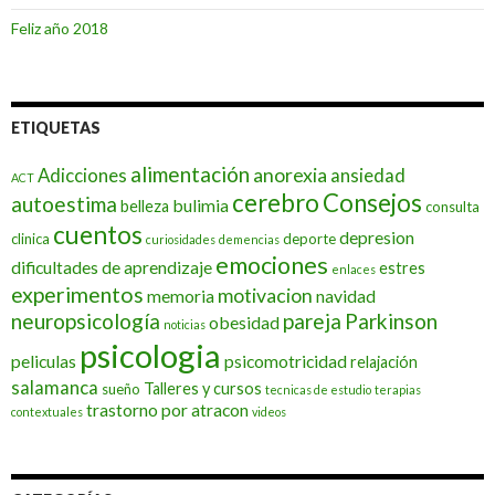
Feliz año 2018
ETIQUETAS
alimentación
Adicciones
anorexia
ansiedad
ACT
cerebro
Consejos
autoestima
bulimia
belleza
consulta
cuentos
depresion
clinica
deporte
curiosidades
demencias
emociones
dificultades de aprendizaje
estres
enlaces
experimentos
motivacion
memoria
navidad
neuropsicología
pareja
Parkinson
obesidad
noticias
psicologia
peliculas
psicomotricidad
relajación
salamanca
Talleres y cursos
sueño
tecnicas de estudio
terapias
trastorno por atracon
contextuales
videos